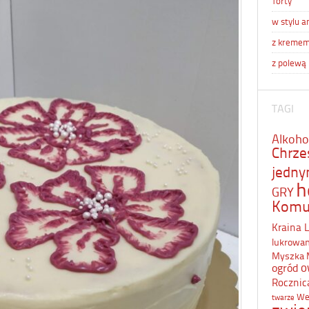
Torty
w stylu a
z kreme
z polewą
TAGI
Alkoho
Chrze
jedn
h
GRY
Komu
Kraina 
lukrowa
Myszka 
o
ogród
Rocznic
We
twarze