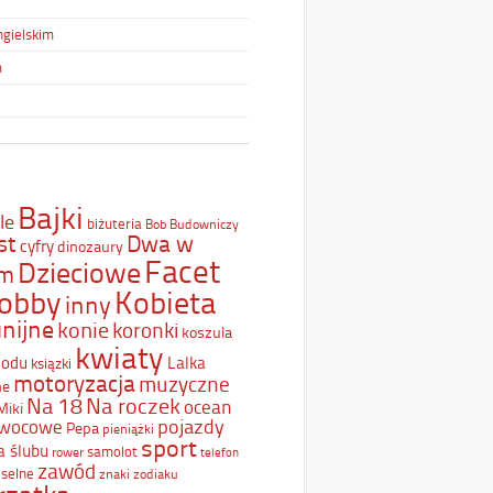
ngielskim
m
Bajki
le
biżuteria
Bob Budowniczy
st
Dwa w
cyfry
dinozaury
Facet
Dzieciowe
ym
Kobieta
obby
inny
nijne
konie
koronki
koszula
kwiaty
Lodu
Lalka
ksiązki
motoryzacja
muzyczne
ne
Na 18
Na roczek
ocean
Miki
pojazdy
wocowe
Pepa
pieniążki
sport
a ślubu
samolot
rower
telefon
zawód
selne
znaki zodiaku