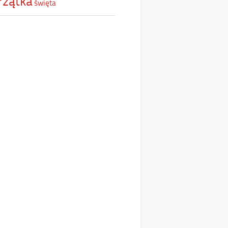
rzątka
święta