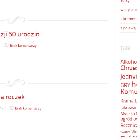
Torty
w stylu a
z kreme
z polewą
azji 50 urodzin
Brak komentarzy
TAGI
Alkoho
Chrze
jedn
h
GRY
Komu
a roczek
Kraina 
lukrowa
17
Brak komentarzy
Myszka 
o
ogród
Rocznic
We
twarze