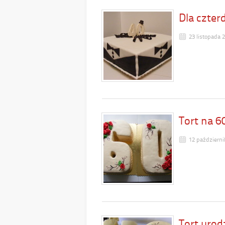
Dla czter
23 listopada 
Tort na 6
12 październi
Tort uro