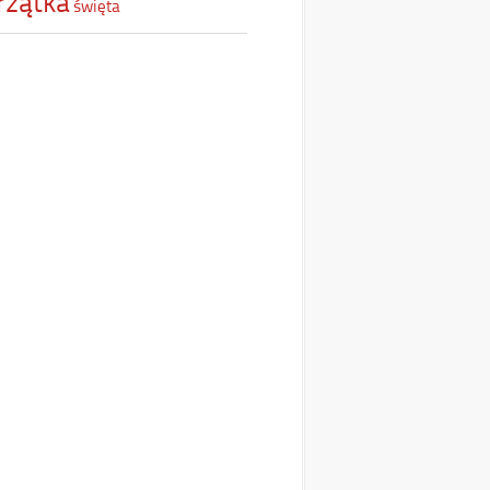
rzątka
święta