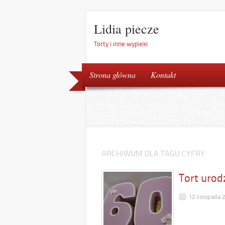
Lidia piecze
Torty i inne wypieki
Strona główna
Kontakt
ARCHIWUM DLA TAGU CYFRY
Tort uro
12 listopada 