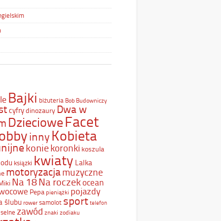
ngielskim
m
Bajki
le
biżuteria
Bob Budowniczy
st
Dwa w
cyfry
dinozaury
Facet
Dzieciowe
ym
Kobieta
obby
inny
nijne
konie
koronki
koszula
kwiaty
Lodu
Lalka
ksiązki
motoryzacja
muzyczne
ne
Na 18
Na roczek
ocean
Miki
pojazdy
wocowe
Pepa
pieniążki
sport
a ślubu
samolot
rower
telefon
zawód
selne
znaki zodiaku