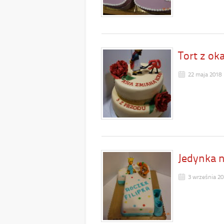
Tort z ok
22 maja 2018
Jedynka n
3 września 20