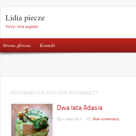
Lidia piecze
Torty i inne wypieki
Strona główna
Kontakt
ARCHIWUM DLA TAGU BOB BUDOWNICZY
Dwa lata Adasia
4 maja 2012
Brak komentarzy