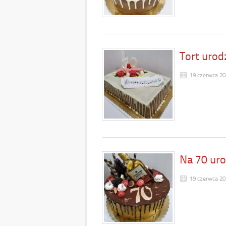
Tort uro
19 czerwca 20
Na 70 ur
19 czerwca 20