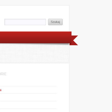
RIE
a