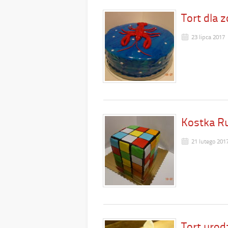
Tort dla 
23 lipca 2017
Kostka Ru
21 lutego 201
Tort uro