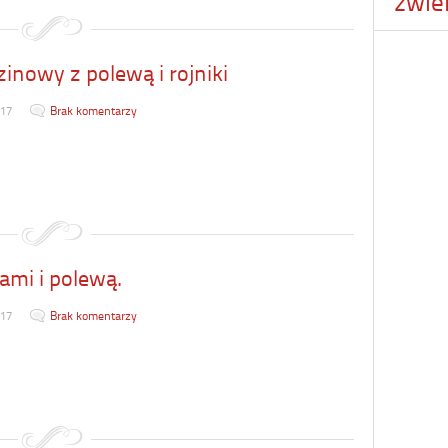
zwie
zinowy z polewą i rojniki
017
Brak komentarzy
żami i polewą.
017
Brak komentarzy