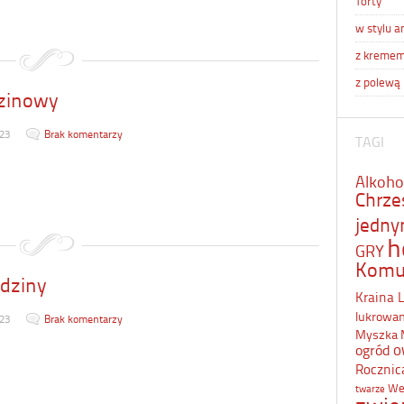
Torty
w stylu a
z kreme
z polewą
dzinowy
23
Brak komentarzy
TAGI
Alkoho
Chrze
jedn
h
GRY
Komu
odziny
Kraina 
lukrowa
23
Brak komentarzy
Myszka 
o
ogród
Rocznic
We
twarze