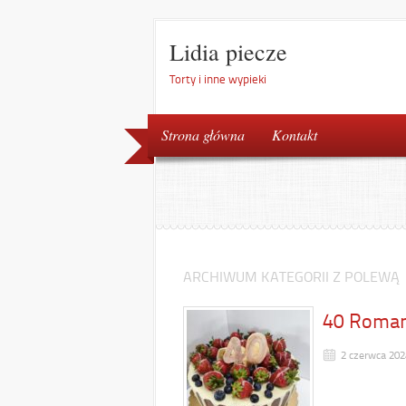
Lidia piecze
Torty i inne wypieki
Strona główna
Kontakt
ARCHIWUM KATEGORII Z POLEWĄ
40 Roma
2 czerwca 202