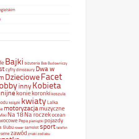
ngielskim
m
Bajki
le
biżuteria
Bob Budowniczy
st
Dwa w
cyfry
dinozaury
Facet
Dzieciowe
ym
Kobieta
obby
inny
nijne
konie
koronki
koszula
kwiaty
Lodu
Lalka
ksiązki
motoryzacja
muzyczne
ne
Na 18
Na roczek
ocean
Miki
pojazdy
wocowe
Pepa
pieniążki
sport
a ślubu
samolot
rower
telefon
zawód
selne
znaki zodiaku