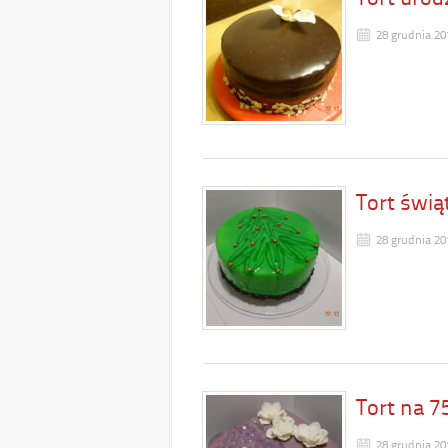
28 grudnia 20
Tort świą
28 grudnia 20
Tort na 7
28 grudnia 20