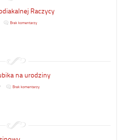
zodiakalnej Raczycy
Brak komentarzy
bika na urodziny
7
Brak komentarzy
dzinowy