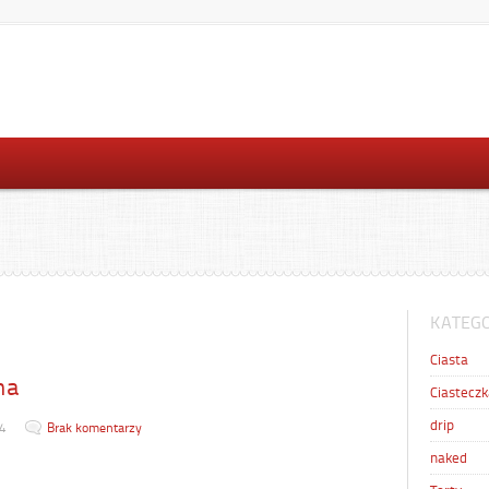
KATEGO
Ciasta
na
Ciasteczk
drip
4
Brak komentarzy
naked