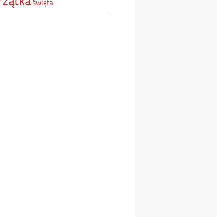
rzątka
święta