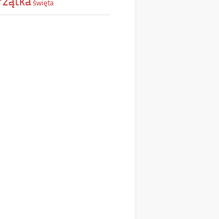
rzątka
święta