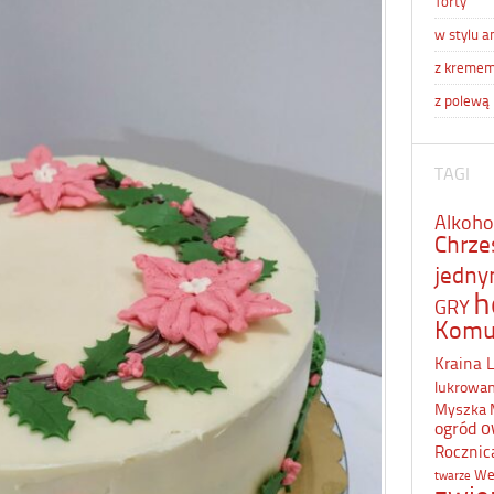
Torty
w stylu a
z kreme
z polewą
TAGI
Alkoho
Chrze
jedn
h
GRY
Komu
Kraina 
lukrowa
Myszka 
o
ogród
Rocznic
We
twarze