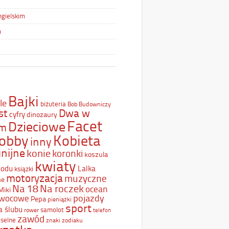
ngielskim
m
Bajki
le
biżuteria
Bob Budowniczy
st
Dwa w
cyfry
dinozaury
Facet
Dzieciowe
ym
Kobieta
obby
inny
nijne
konie
koronki
koszula
kwiaty
Lodu
Lalka
ksiązki
motoryzacja
muzyczne
ne
Na 18
Na roczek
ocean
Miki
pojazdy
wocowe
Pepa
pieniążki
sport
a ślubu
samolot
rower
telefon
zawód
selne
znaki zodiaku