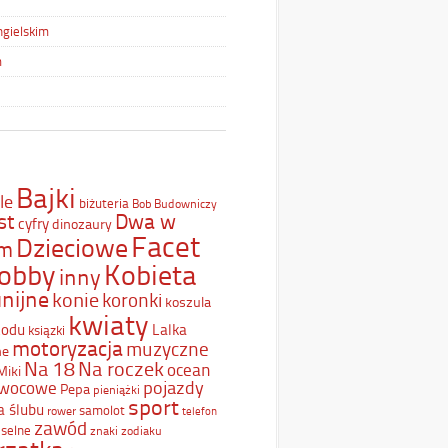
ngielskim
m
Bajki
le
biżuteria
Bob Budowniczy
st
Dwa w
cyfry
dinozaury
Facet
Dzieciowe
ym
Kobieta
obby
inny
nijne
konie
koronki
koszula
kwiaty
Lodu
Lalka
ksiązki
motoryzacja
muzyczne
ne
Na 18
Na roczek
ocean
Miki
pojazdy
wocowe
Pepa
pieniążki
sport
a ślubu
samolot
rower
telefon
zawód
selne
znaki zodiaku