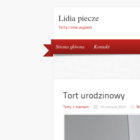
Lidia piecze
Torty i inne wypieki
Strona główna
Kontakt
Tort urodzinowy
Torty
,
z kremem
19 czerwca 2023
B