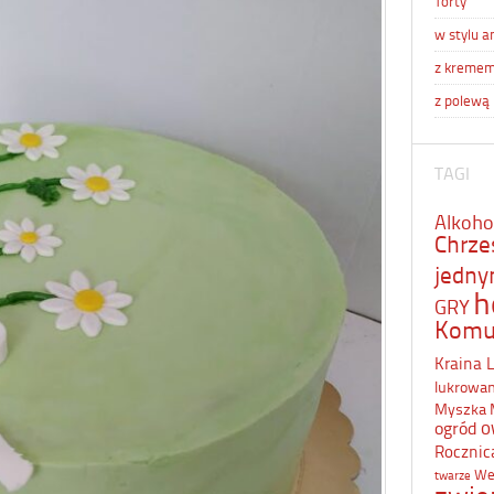
Torty
w stylu a
z kreme
z polewą
TAGI
Alkoho
Chrze
jedn
h
GRY
Komu
Kraina 
lukrowa
Myszka 
o
ogród
Rocznic
We
twarze