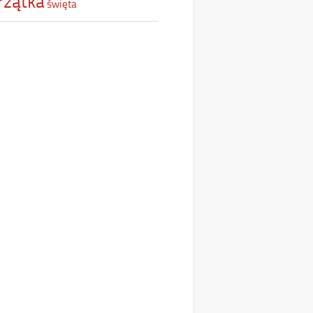
rzątka
święta