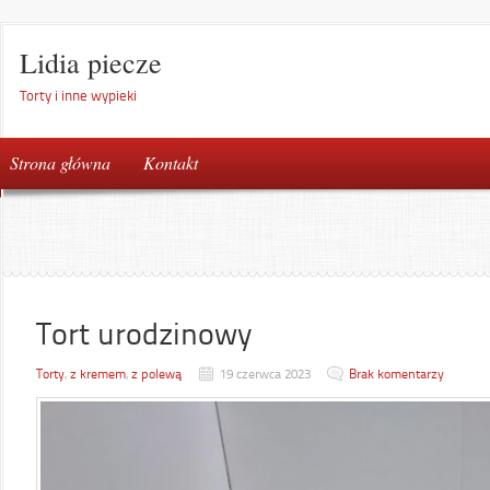
Lidia piecze
Torty i inne wypieki
Strona główna
Kontakt
Tort urodzinowy
Torty
,
z kremem
,
z polewą
19 czerwca 2023
Brak komentarzy