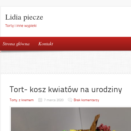
Lidia piecze
Torty i inne wypieki
Strona główna
Kontakt
Tort- kosz kwiatów na urodziny
Torty
,
z kremem
7 marca 2020
Brak komentarzy