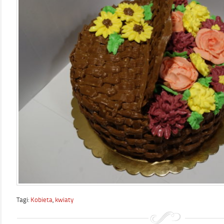
Tagi:
Kobieta
,
kwiaty