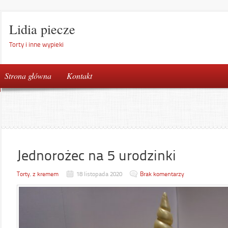
Lidia piecze
Torty i inne wypieki
Strona główna
Kontakt
Jednorożec na 5 urodzinki
Torty
,
z kremem
18 listopada 2020
Brak komentarzy