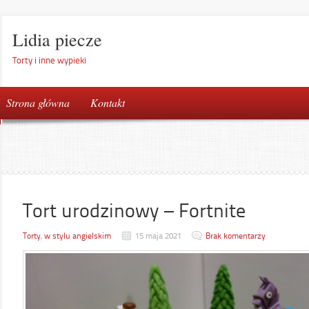
Lidia piecze
Torty i inne wypieki
Strona główna
Kontakt
Tort urodzinowy – Fortnite
Torty
,
w stylu angielskim
15 maja 2021
Brak komentarzy