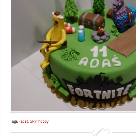
Tagi:
Facet
,
GRY
,
hobby