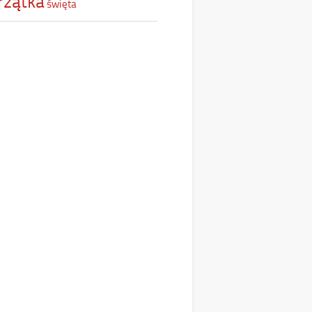
rzątka
święta