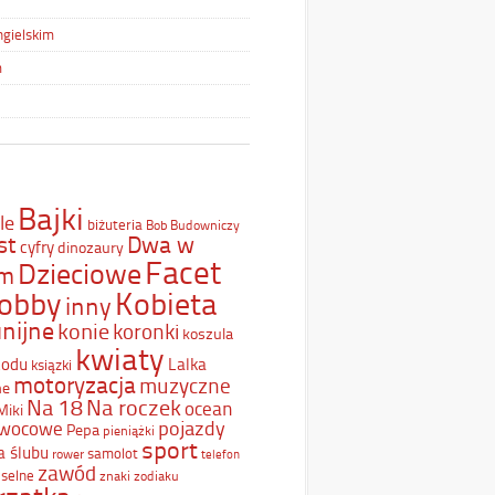
ngielskim
m
Bajki
le
biżuteria
Bob Budowniczy
st
Dwa w
cyfry
dinozaury
Facet
Dzieciowe
ym
Kobieta
obby
inny
nijne
konie
koronki
koszula
kwiaty
Lodu
Lalka
ksiązki
motoryzacja
muzyczne
ne
Na 18
Na roczek
ocean
Miki
pojazdy
wocowe
Pepa
pieniążki
sport
a ślubu
samolot
rower
telefon
zawód
selne
znaki zodiaku