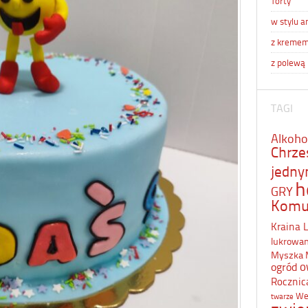
Torty
w stylu a
z kreme
z polewą
TAGI
Alkoho
Chrze
jedn
h
GRY
Komu
Kraina 
lukrowa
Myszka 
o
ogród
Rocznic
We
twarze