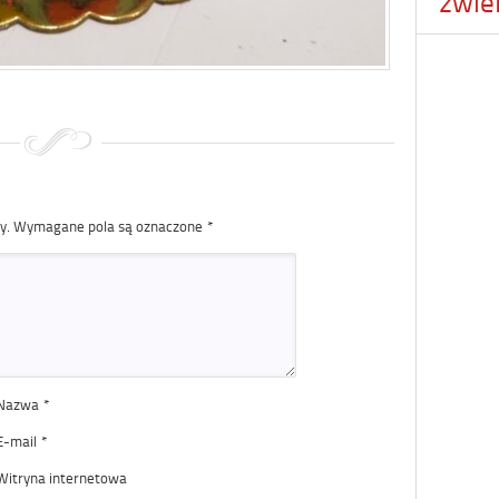
zwie
y.
Wymagane pola są oznaczone
*
Nazwa
*
E-mail
*
Witryna internetowa