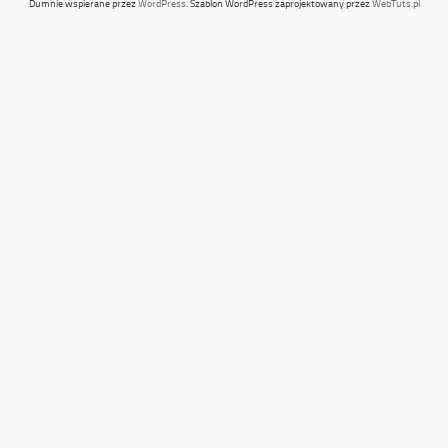
Dumnie wspierane przez
WordPress
. Szablon WordPress zaprojektowany przez
WebTuts.pl