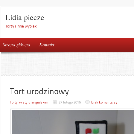
Lidia piecze
Torty i inne wypieki
Strona główna
Kontakt
Tort urodzinowy
Torty
,
w stylu angielskim
27 lutego 2016
Brak komentarzy