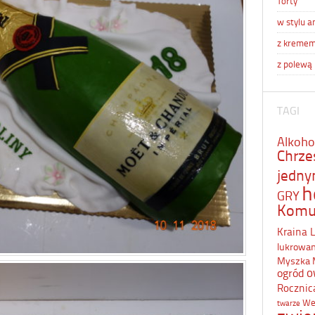
Torty
w stylu a
z kreme
z polewą
TAGI
Alkoho
Chrze
jedn
h
GRY
Komu
Kraina 
lukrowa
Myszka 
o
ogród
Rocznic
We
twarze