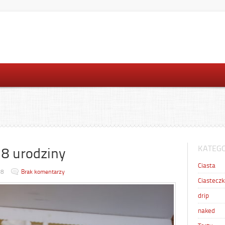
KATEGO
18 urodziny
Ciasta
18
Brak komentarzy
Ciasteczk
drip
naked