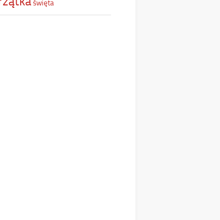
rzątka
święta