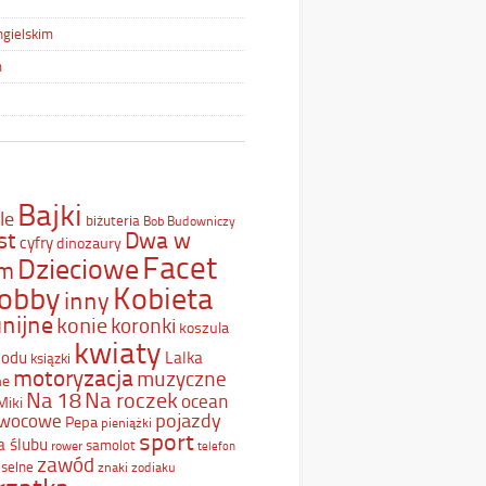
ngielskim
m
Bajki
le
biżuteria
Bob Budowniczy
st
Dwa w
cyfry
dinozaury
Facet
Dzieciowe
ym
Kobieta
obby
inny
nijne
konie
koronki
koszula
kwiaty
Lodu
Lalka
ksiązki
motoryzacja
muzyczne
ne
Na 18
Na roczek
ocean
Miki
pojazdy
wocowe
Pepa
pieniążki
sport
a ślubu
samolot
rower
telefon
zawód
selne
znaki zodiaku