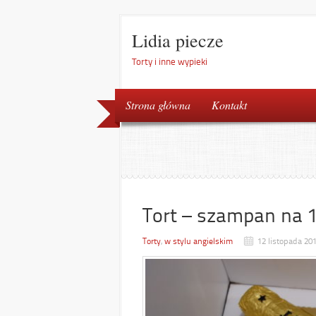
Lidia piecze
Torty i inne wypieki
Strona główna
Kontakt
Tort – szampan na 
Torty
,
w stylu angielskim
12 listopada 20