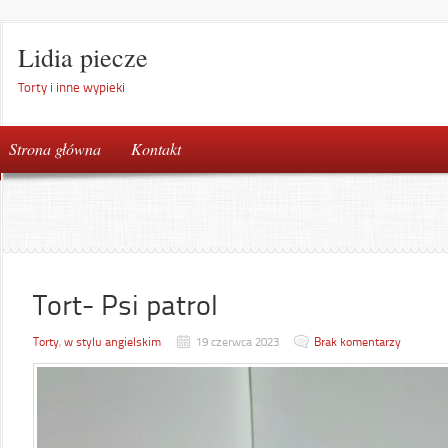
Lidia piecze
Torty i inne wypieki
Strona główna
Kontakt
Tort- Psi patrol
Torty
,
w stylu angielskim
19 czerwca 2023
Brak komentarzy