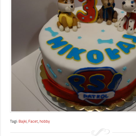
Tagi:
Bajki
,
Facet
,
hobby