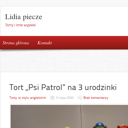
Lidia piecze
Torty i inne wypieki
Strona główna
Kontakt
Tort „Psi Patrol” na 3 urodzinki
Torty
,
w stylu angielskim
3 maja 2020
Brak komentarzy