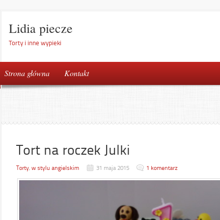
Lidia piecze
Torty i inne wypieki
Strona główna
Kontakt
Tort na roczek Julki
Torty
,
w stylu angielskim
31 maja 2015
1 komentarz