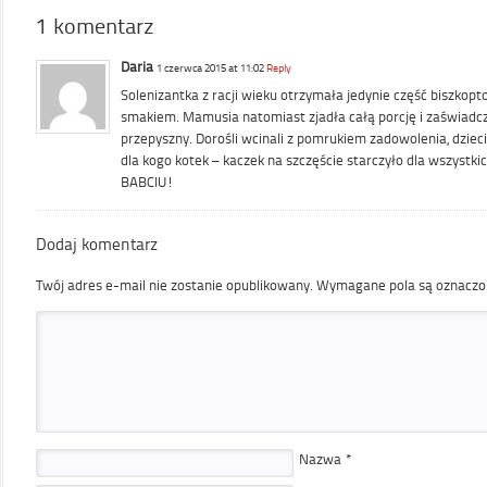
1 komentarz
Daria
1 czerwca 2015 at 11:02
Reply
Solenizantka z racji wieku otrzymała jedynie część biszkopto
smakiem. Mamusia natomiast zjadła całą porcję i zaświadcza
przepyszny. Dorośli wcinali z pomrukiem zadowolenia, dzieci 
dla kogo kotek – kaczek na szczęście starczyło dla wszystki
BABCIU!
Dodaj komentarz
Twój adres e-mail nie zostanie opublikowany.
Wymagane pola są oznacz
Nazwa
*