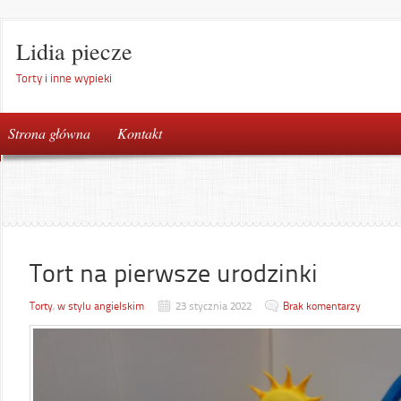
Lidia piecze
Torty i inne wypieki
Strona główna
Kontakt
Tort na pierwsze urodzinki
Torty
,
w stylu angielskim
23 stycznia 2022
Brak komentarzy