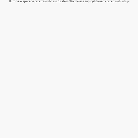
Dumnie wspierane przez
WordPress
. Szablon WordPress zaprojektowany przez
WebTuts.pl