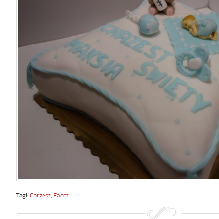
Tagi:
Chrzest
,
Facet