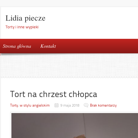
Lidia piecze
Torty i inne wypieki
Strona główna
Kontakt
Tort na chrzest chłopca
Torty
,
w stylu angielskim
9 maja 2018
Brak komentarzy