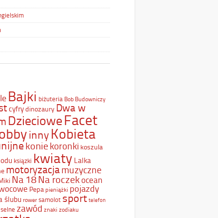
ngielskim
m
Bajki
le
biżuteria
Bob Budowniczy
st
Dwa w
cyfry
dinozaury
Facet
Dzieciowe
ym
Kobieta
obby
inny
nijne
konie
koronki
koszula
kwiaty
Lodu
Lalka
ksiązki
motoryzacja
muzyczne
ne
Na 18
Na roczek
ocean
Miki
pojazdy
wocowe
Pepa
pieniążki
sport
a ślubu
samolot
rower
telefon
zawód
selne
znaki zodiaku