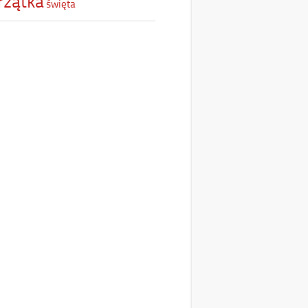
rzątka
święta