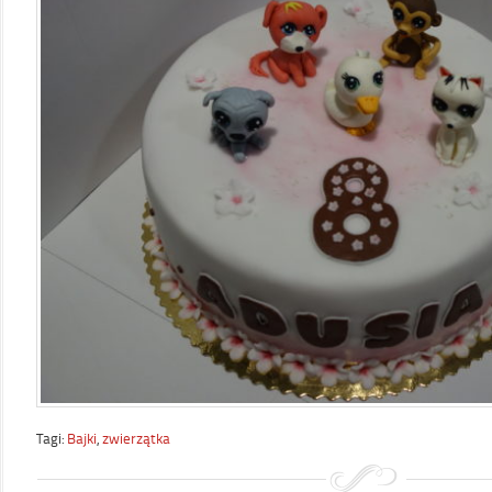
Tagi:
Bajki
,
zwierzątka