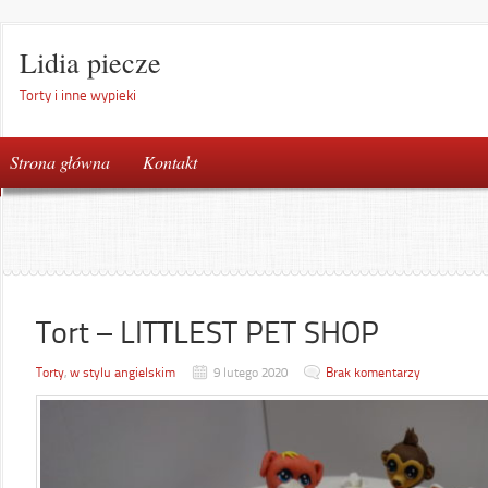
Lidia piecze
Torty i inne wypieki
Strona główna
Kontakt
Tort – LITTLEST PET SHOP
Torty
,
w stylu angielskim
9 lutego 2020
Brak komentarzy