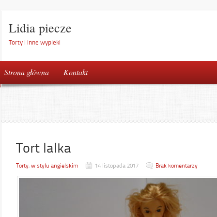
Lidia piecze
Torty i inne wypieki
Strona główna
Kontakt
Tort lalka
Torty
,
w stylu angielskim
14 listopada 2017
Brak komentarzy