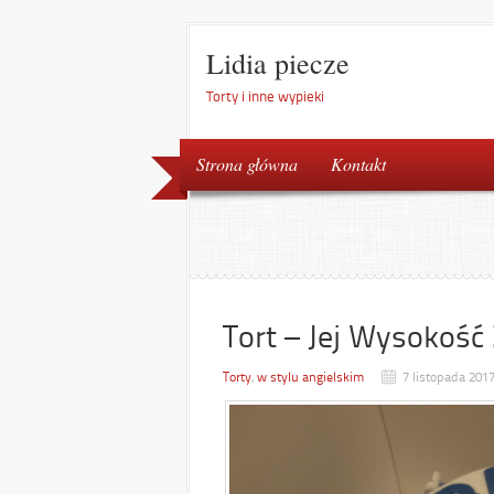
Lidia piecze
Torty i inne wypieki
Strona główna
Kontakt
Tort – Jej Wysokość
Torty
,
w stylu angielskim
7 listopada 201