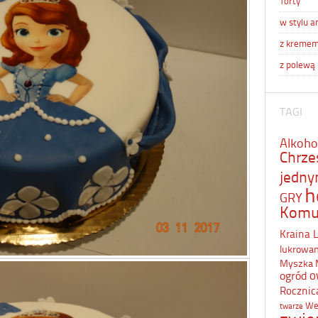
Torty
w stylu a
z kreme
z polewą
TAGI
Alkoho
Chrze
jedn
h
GRY
Komu
Kraina 
lukrowa
Myszka 
o
ogród
Rocznic
We
twarze