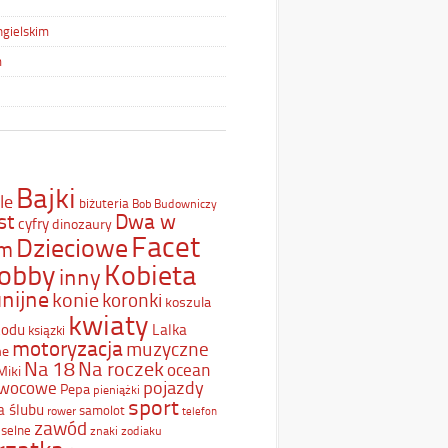
ngielskim
m
Bajki
le
biżuteria
Bob Budowniczy
st
Dwa w
cyfry
dinozaury
Facet
Dzieciowe
ym
Kobieta
obby
inny
nijne
konie
koronki
koszula
kwiaty
Lodu
Lalka
ksiązki
motoryzacja
muzyczne
ne
Na 18
Na roczek
ocean
Miki
pojazdy
wocowe
Pepa
pieniążki
sport
a ślubu
samolot
rower
telefon
zawód
selne
znaki zodiaku