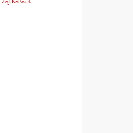
rzątka
święta