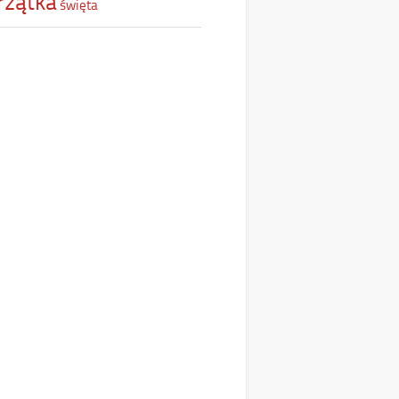
rzątka
święta