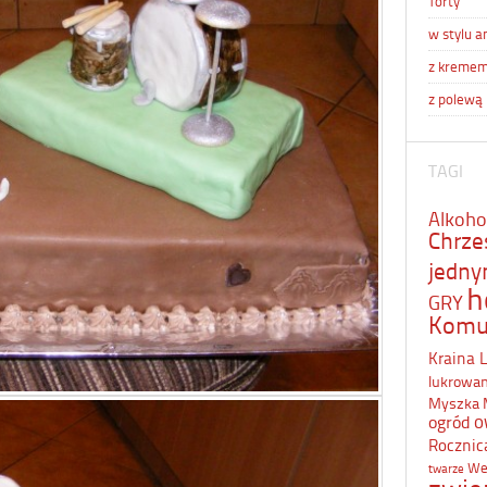
Torty
w stylu a
z kreme
z polewą
TAGI
Alkoho
Chrze
jedn
h
GRY
Komu
Kraina 
lukrowa
Myszka 
o
ogród
Rocznic
We
twarze