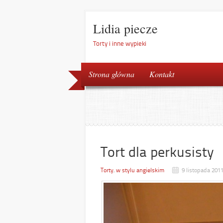
Lidia piecze
Torty i inne wypieki
Strona główna
Kontakt
Tort dla perkusisty
Torty
,
w stylu angielskim
9 listopada 201