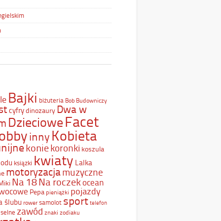
ngielskim
m
Bajki
le
biżuteria
Bob Budowniczy
st
Dwa w
cyfry
dinozaury
Facet
Dzieciowe
ym
Kobieta
obby
inny
nijne
konie
koronki
koszula
kwiaty
Lodu
Lalka
ksiązki
motoryzacja
muzyczne
ne
Na 18
Na roczek
ocean
Miki
pojazdy
wocowe
Pepa
pieniążki
sport
a ślubu
samolot
rower
telefon
zawód
selne
znaki zodiaku