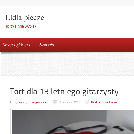
Lidia piecze
Torty i inne wypieki
Strona główna
Kontakt
Tort dla 13 letniego gitarzysty
Torty
,
w stylu angielskim
28 marca 2016
Brak komentarzy