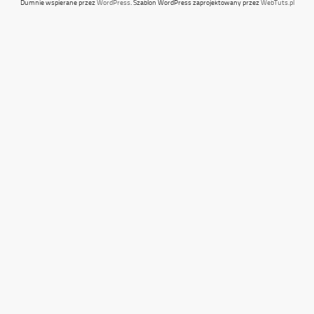
Dumnie wspierane przez
WordPress
. Szablon WordPress zaprojektowany przez
WebTuts.pl