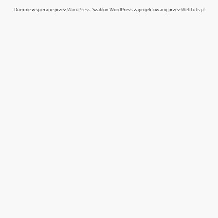
Dumnie wspierane przez
WordPress
. Szablon WordPress zaprojektowany przez
WebTuts.pl