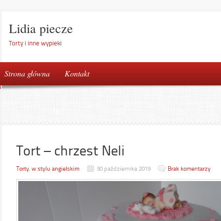
Lidia piecze
Torty i inne wypieki
Strona główna
Kontakt
Tort – chrzest Neli
Torty
,
w stylu angielskim
30 października 2019
Brak komentarzy