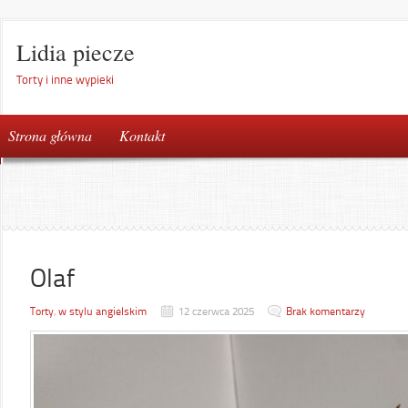
Lidia piecze
Torty i inne wypieki
Strona główna
Kontakt
Olaf
Torty
,
w stylu angielskim
12 czerwca 2025
Brak komentarzy