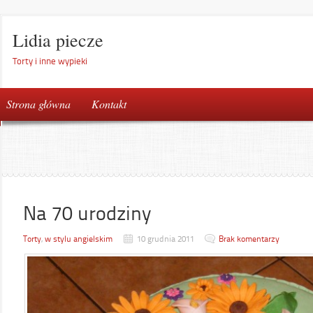
Lidia piecze
Torty i inne wypieki
Strona główna
Kontakt
Na 70 urodziny
Torty
,
w stylu angielskim
10 grudnia 2011
Brak komentarzy