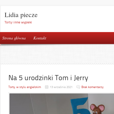
Lidia piecze
Torty i inne wypieki
Strona główna
Kontakt
Na 5 urodzinki Tom i Jerry
Torty
,
w stylu angielskim
13 września 2021
Brak komentarzy