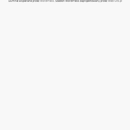
Dumnie wspierane przez
WordPress
. Szablon WordPress zaprojektowany przez
WebTuts.pl