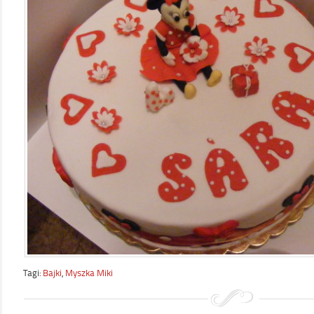
Tagi:
Bajki
,
Myszka Miki