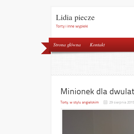
Lidia piecze
Torty i inne wypieki
Strona główna
Kontakt
Minionek dla dwula
Torty
,
w stylu angielskim
29 sierpnia 201