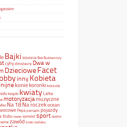
ngielskim
m
Bajki
le
biżuteria
Bob Budowniczy
st
Dwa w
cyfry
dinozaury
Facet
Dzieciowe
ym
Kobieta
obby
inny
nijne
konie
koronki
koszula
kwiaty
Lodu
Lalka
ksiązki
motoryzacja
muzyczne
ne
Na 18
Na roczek
ocean
Miki
pojazdy
wocowe
Pepa
pieniążki
sport
a ślubu
samolot
rower
telefon
zawód
selne
znaki zodiaku