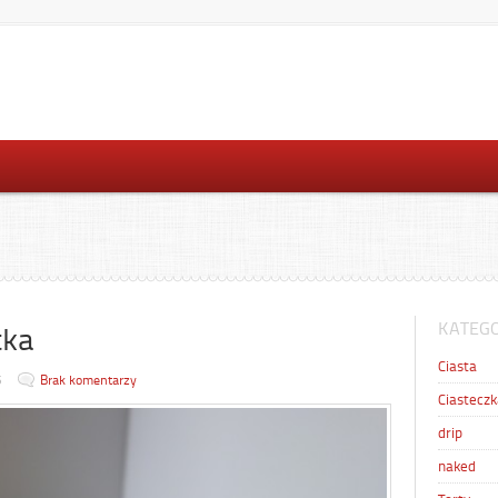
KATEGO
tka
Ciasta
5
Brak komentarzy
Ciasteczk
drip
naked