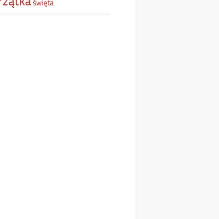
rzątka
święta