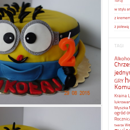
Torty
w stylu a
z kreme
z polewą
TAGI
Alkoho
Chrze
jedn
h
GRY
Komu
Kraina 
lukrowa
Myszka 
o
ogród
Rocznic
We
twarze