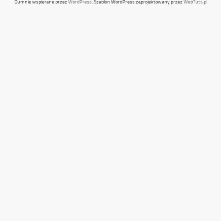
Dumnie wspierane przez
WordPress
. Szablon WordPress zaprojektowany przez
WebTuts.pl