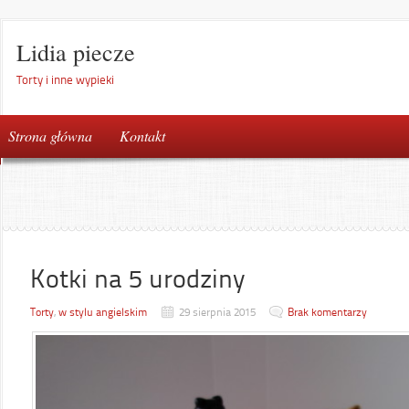
Lidia piecze
Torty i inne wypieki
Strona główna
Kontakt
Kotki na 5 urodziny
Torty
,
w stylu angielskim
29 sierpnia 2015
Brak komentarzy