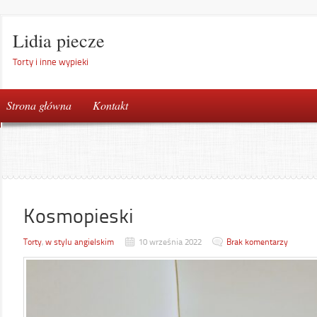
Lidia piecze
Torty i inne wypieki
Strona główna
Kontakt
Kosmopieski
Torty
,
w stylu angielskim
10 września 2022
Brak komentarzy