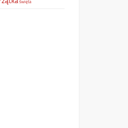
rzątka
święta