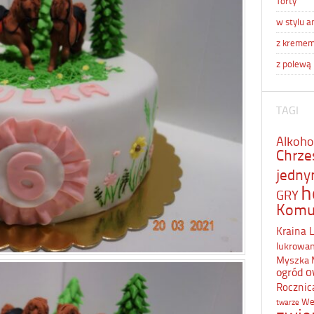
Torty
w stylu a
z kreme
z polewą
TAGI
Alkoho
Chrze
jedn
h
GRY
Komu
Kraina 
lukrowa
Myszka 
o
ogród
Rocznic
We
twarze