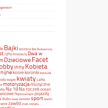
ngielskim
m
Bajki
le
biżuteria
Bob Budowniczy
st
Dwa w
cyfry
dinozaury
Facet
Dzieciowe
ym
Kobieta
obby
inny
nijne
konie
koronki
koszula
kwiaty
Lodu
Lalka
ksiązki
motoryzacja
muzyczne
ne
Na 18
Na roczek
ocean
Miki
pojazdy
wocowe
Pepa
pieniążki
sport
a ślubu
samolot
rower
telefon
zawód
selne
znaki zodiaku