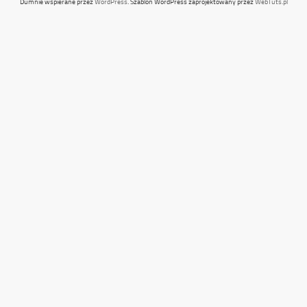
Dumnie wspierane przez
WordPress
. Szablon WordPress zaprojektowany przez
WebTuts.pl