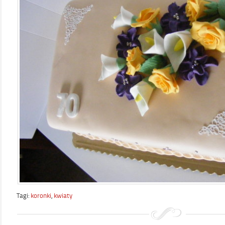
Tagi:
koronki
,
kwiaty