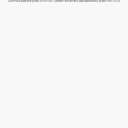
Dumnie wspierane przez
WordPress
. Szablon WordPress zaprojektowany przez
WebTuts.pl