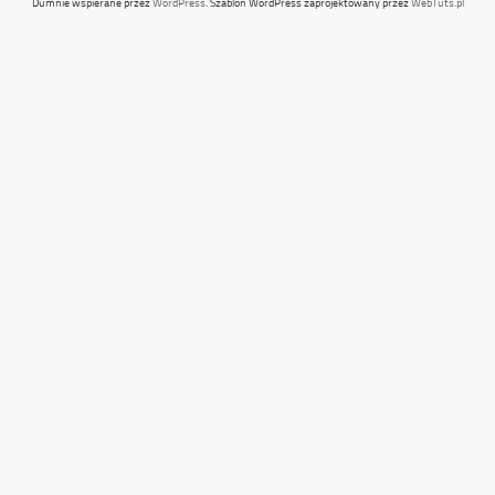
Dumnie wspierane przez
WordPress
. Szablon WordPress zaprojektowany przez
WebTuts.pl