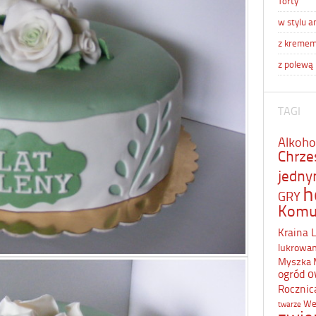
Torty
w stylu a
z kreme
z polewą
TAGI
Alkoho
Chrze
jedn
h
GRY
Komu
Kraina 
lukrowa
Myszka 
o
ogród
Rocznic
We
twarze