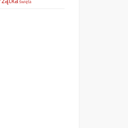
rzątka
święta