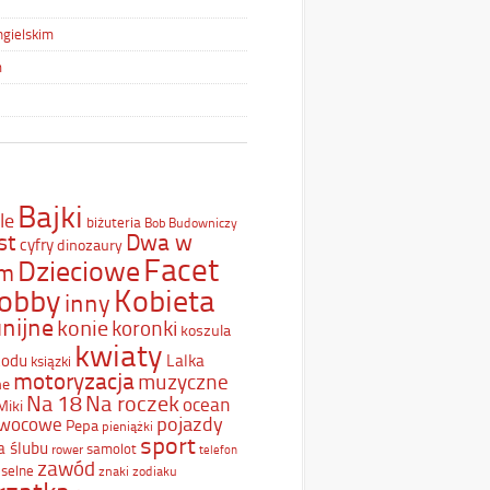
ngielskim
m
Bajki
le
biżuteria
Bob Budowniczy
st
Dwa w
cyfry
dinozaury
Facet
Dzieciowe
ym
Kobieta
obby
inny
nijne
konie
koronki
koszula
kwiaty
Lodu
Lalka
ksiązki
motoryzacja
muzyczne
ne
Na 18
Na roczek
ocean
Miki
pojazdy
wocowe
Pepa
pieniążki
sport
a ślubu
samolot
rower
telefon
zawód
selne
znaki zodiaku