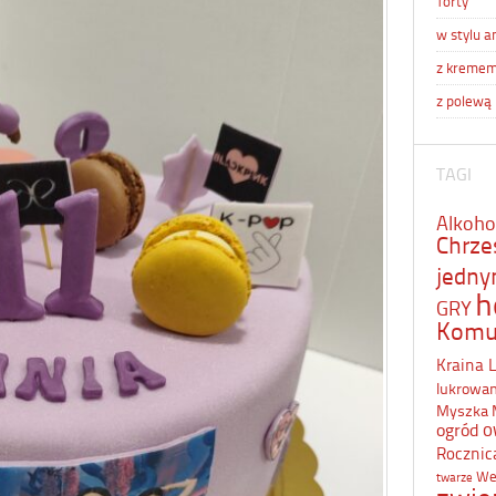
Torty
w stylu a
z kreme
z polewą
TAGI
Alkoho
Chrze
jedn
h
GRY
Komu
Kraina 
lukrowa
Myszka 
o
ogród
Rocznic
We
twarze