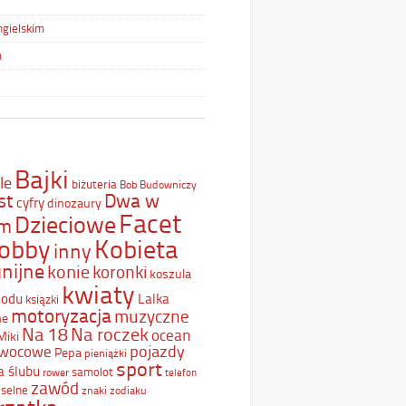
ngielskim
m
Bajki
le
biżuteria
Bob Budowniczy
st
Dwa w
cyfry
dinozaury
Facet
Dzieciowe
ym
Kobieta
obby
inny
nijne
konie
koronki
koszula
kwiaty
Lodu
Lalka
ksiązki
motoryzacja
muzyczne
ne
Na 18
Na roczek
ocean
Miki
pojazdy
wocowe
Pepa
pieniążki
sport
a ślubu
samolot
rower
telefon
zawód
selne
znaki zodiaku