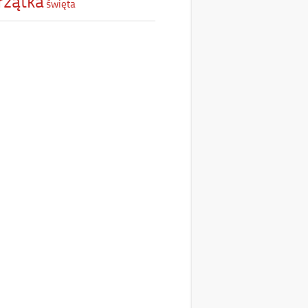
rzątka
święta