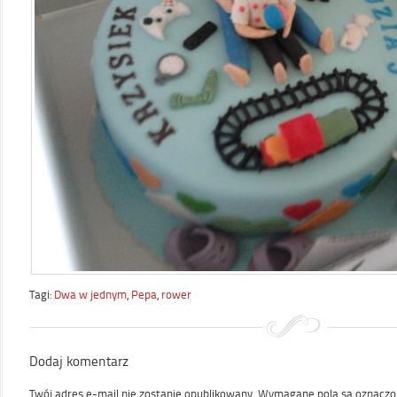
Tagi:
Dwa w jednym
,
Pepa
,
rower
Dodaj komentarz
Twój adres e-mail nie zostanie opublikowany.
Wymagane pola są oznacz