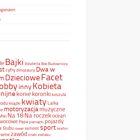
ngielskim
m
Bajki
le
biżuteria
Bob Budowniczy
st
Dwa w
cyfry
dinozaury
Facet
Dzieciowe
ym
Kobieta
obby
inny
nijne
konie
koronki
koszula
kwiaty
Lodu
Lalka
ksiązki
motoryzacja
muzyczne
ne
Na 18
Na roczek
ocean
Miki
pojazdy
wocowe
Pepa
pieniążki
sport
a ślubu
samolot
rower
telefon
zawód
selne
znaki zodiaku