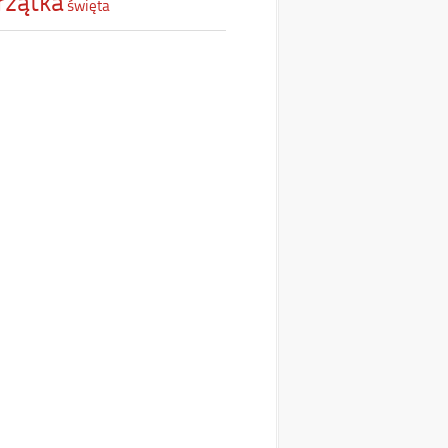
rzątka
święta