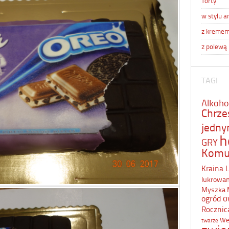
Torty
w stylu a
z kreme
z polewą
TAGI
Alkoho
Chrze
jedn
h
GRY
Komu
Kraina 
lukrowa
Myszka 
o
ogród
Rocznic
We
twarze