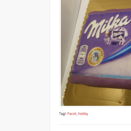
Tagi:
Facet
,
hobby