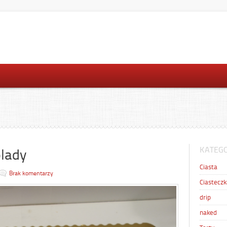
KATEGO
olady
Ciasta
Brak komentarzy
Ciasteczk
drip
naked