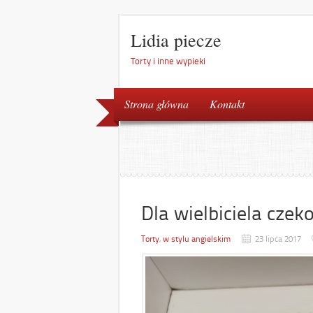
Lidia piecze
Torty i inne wypieki
Strona główna
Kontakt
Dla wielbiciela czek
Torty
,
w stylu angielskim
23 lipca 2017