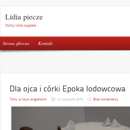
Lidia piecze
Torty i inne wypieki
Strona główna
Kontakt
Dla ojca i córki Epoka lodowcowa
Torty
,
w stylu angielskim
12 listopada 2016
Brak komentarzy