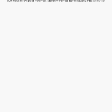
Dumnie wspierane przez
WordPress
. Szablon WordPress zaprojektowany przez
WebTuts.pl