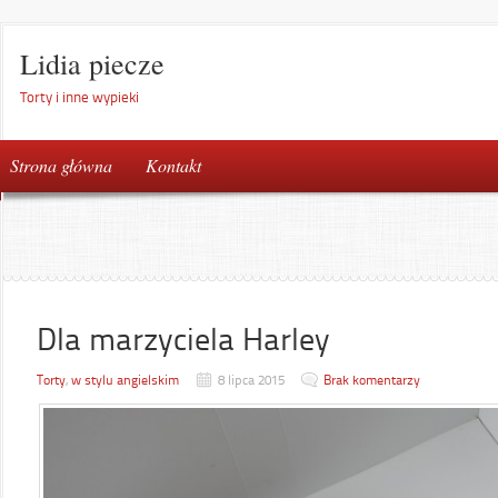
Lidia piecze
Torty i inne wypieki
Strona główna
Kontakt
Dla marzyciela Harley
Torty
,
w stylu angielskim
8 lipca 2015
Brak komentarzy