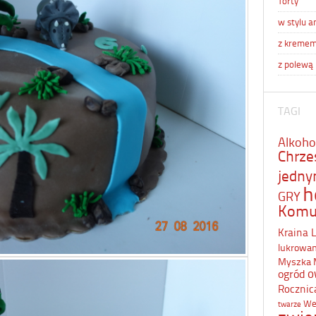
Torty
w stylu a
z kreme
z polewą
TAGI
Alkoho
Chrze
jedn
h
GRY
Komu
Kraina 
lukrowa
Myszka 
o
ogród
Rocznic
We
twarze