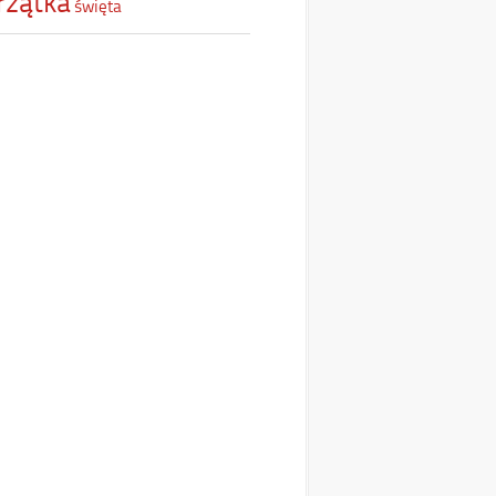
rzątka
święta