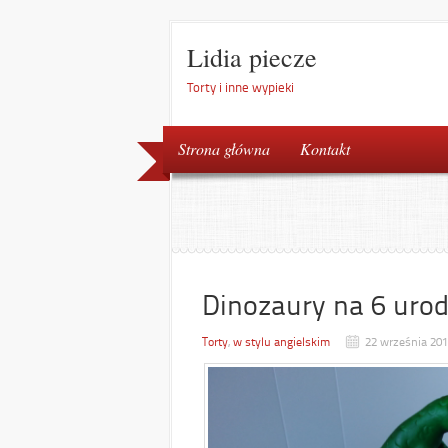
Lidia piecze
Torty i inne wypieki
Strona główna
Kontakt
Dinozaury na 6 urod
Torty
,
w stylu angielskim
22 września 20