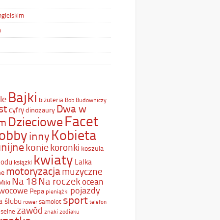
ngielskim
m
Bajki
le
biżuteria
Bob Budowniczy
st
Dwa w
cyfry
dinozaury
Facet
Dzieciowe
ym
Kobieta
obby
inny
nijne
konie
koronki
koszula
kwiaty
Lodu
Lalka
ksiązki
motoryzacja
muzyczne
ne
Na 18
Na roczek
ocean
Miki
pojazdy
wocowe
Pepa
pieniążki
sport
a ślubu
samolot
rower
telefon
zawód
selne
znaki zodiaku