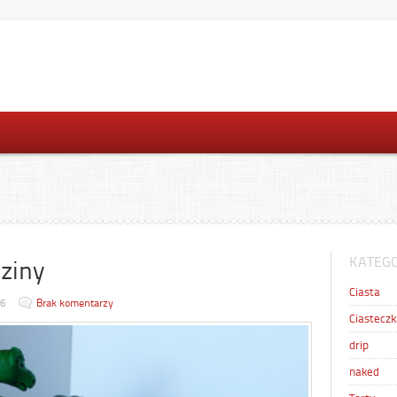
KATEGO
ziny
Ciasta
16
Brak komentarzy
Ciasteczk
drip
naked