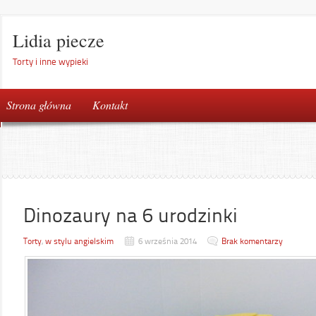
Lidia piecze
Torty i inne wypieki
Strona główna
Kontakt
Dinozaury na 6 urodzinki
Torty
,
w stylu angielskim
6 września 2014
Brak komentarzy