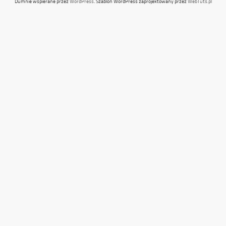
Dumnie wspierane przez
WordPress
. Szablon WordPress zaprojektowany przez
WebTuts.pl