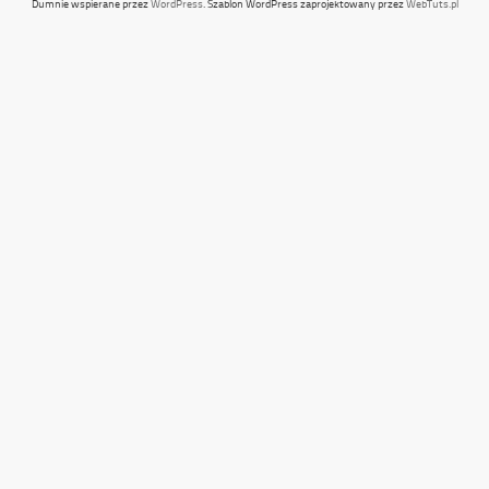
Dumnie wspierane przez
WordPress
. Szablon WordPress zaprojektowany przez
WebTuts.pl