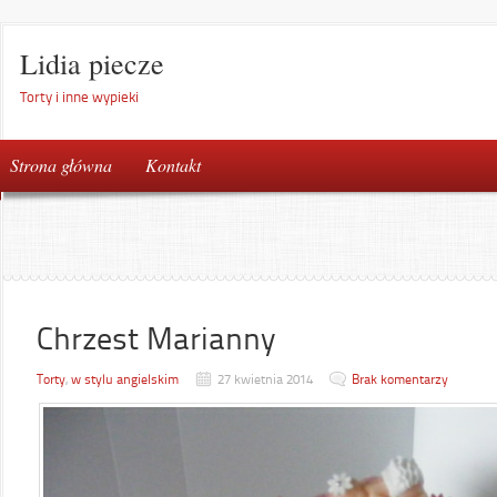
Lidia piecze
Torty i inne wypieki
Strona główna
Kontakt
Chrzest Marianny
Torty
,
w stylu angielskim
27 kwietnia 2014
Brak komentarzy