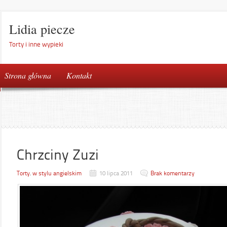
Lidia piecze
Torty i inne wypieki
Strona główna
Kontakt
Chrzciny Zuzi
Torty
,
w stylu angielskim
10 lipca 2011
Brak komentarzy