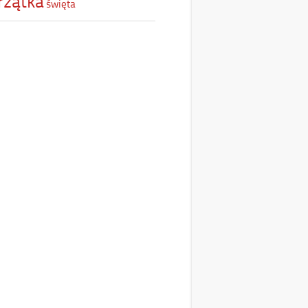
rzątka
święta