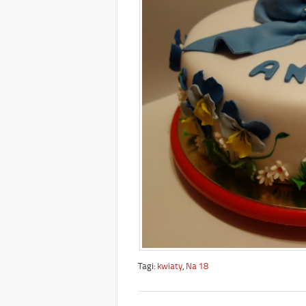
Tagi:
kwiaty
,
Na 18