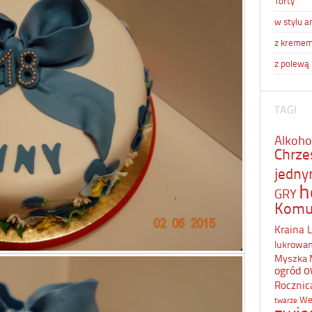
Torty
w stylu a
z kreme
z polewą
TAGI
Alkoho
Chrze
jedn
h
GRY
Komu
Kraina 
lukrowa
Myszka 
o
ogród
Rocznic
We
twarze