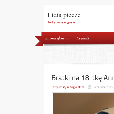
Lidia piecze
Torty i inne wypieki
Strona główna
Kontakt
Bratki na 18-tkę An
Torty
,
w stylu angielskim
8 czerwca 2015