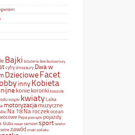
ngielskim
m
Bajki
le
biżuteria
Bob Budowniczy
st
Dwa w
cyfry
dinozaury
Facet
Dzieciowe
ym
Kobieta
obby
inny
nijne
konie
koronki
koszula
kwiaty
Lodu
Lalka
ksiązki
motoryzacja
muzyczne
ne
Na 18
Na roczek
ocean
Miki
pojazdy
wocowe
Pepa
pieniążki
sport
a ślubu
samolot
rower
telefon
zawód
selne
znaki zodiaku