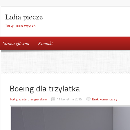
Lidia piecze
Torty i inne wypieki
Strona główna
Kontakt
Boeing dla trzylatka
Torty
,
w stylu angielskim
11 kwietnia 2015
Brak komentarzy